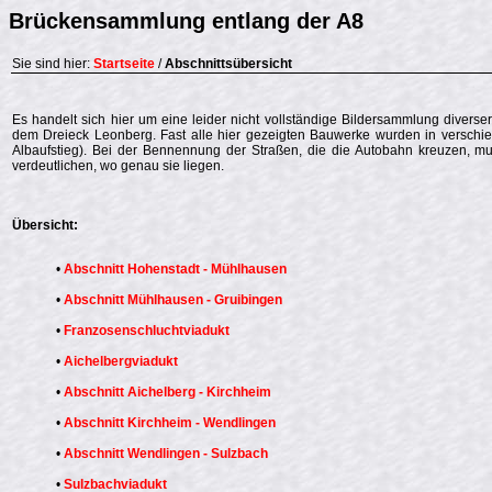
Brückensammlung entlang der A8
Sie sind hier:
Startseite
/
Abschnittsübersicht
Es handelt sich hier um eine leider nicht vollständige Bildersammlung divers
dem Dreieck Leonberg. Fast alle hier gezeigten Bauwerke wurden in vers
Albaufstieg). Bei der Bennennung der Straßen, die die Autobahn kreuzen, 
verdeutlichen, wo genau sie liegen.
Übersicht:
•
Abschnitt Hohenstadt - Mühlhausen
•
Abschnitt Mühlhausen - Gruibingen
•
Franzosenschluchtviadukt
•
Aichelbergviadukt
•
Abschnitt Aichelberg - Kirchheim
•
Abschnitt Kirchheim - Wendlingen
•
Abschnitt Wendlingen - Sulzbach
•
Sulzbachviadukt